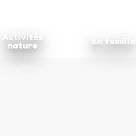
Activités
En famille
nature