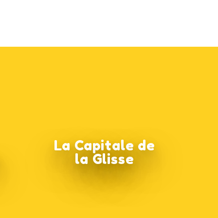
La Capitale de
e
la Glisse