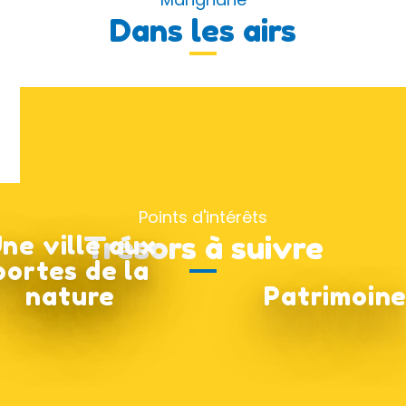
Dans les airs
Points d'intérêts
Trésors à suivre
ne ville aux
portes de la
nature
Patrimoin