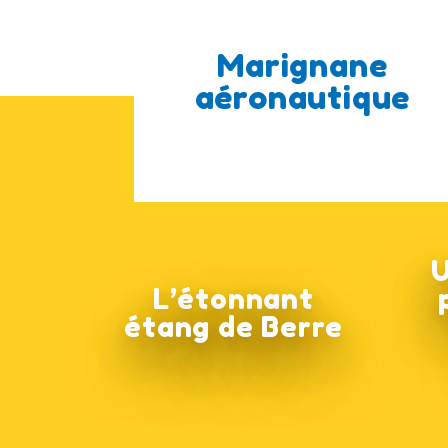
Marignane
aéronautique
U
L’étonnant
étang de Berre