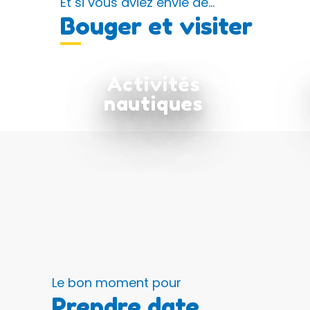
Et si vous aviez envie de...
Bouger et visiter
Activités
nautiques
Le bon moment pour
Prendre date