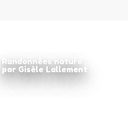
Randonnées nature
par Gisèle Lallement