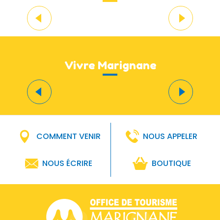
Jawaï Kitesurf School
Vivre Marignane
Un
Marignane aéronautique
tr
COMMENT VENIR
NOUS APPELER
NOUS ÉCRIRE
BOUTIQUE