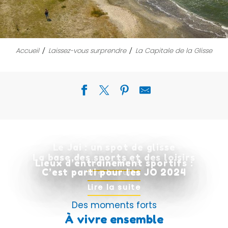
Accueil
Laissez-vous surprendre
La Capitale de la Glisse
Le Jai : un spot de glisse
La base des sports et des loisirs
Lieux d’entrainement sportifs :
Lire la suite
C’est parti pour les JO 2024
Lire la suite
Lire la suite
Des moments forts
À vivre ensemble