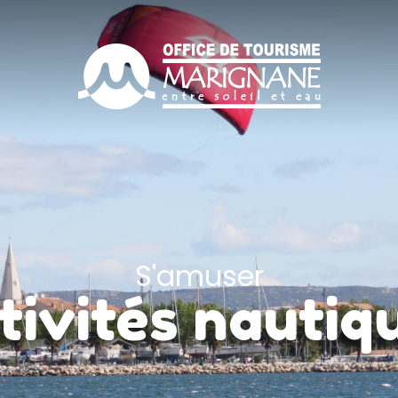
S'amuser
tivités nautiq