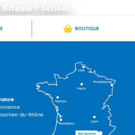
 Kitesurf School
RE
BOUTIQUE
rance
rovence
ouches-du-Rhône