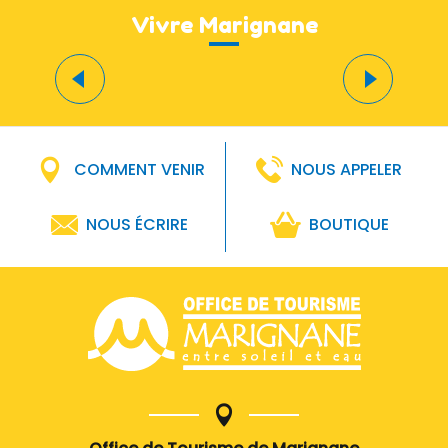
Vivre Marignane
Un
Marignane aéronautique
tr
COMMENT VENIR
NOUS APPELER
NOUS ÉCRIRE
BOUTIQUE