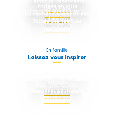
Tester le Geocaching
Intrigue en ville
Lire la suite
Parcs et aires de jeux
La base des sports et des
Lire la suite
loisirs
Lire la suite
Balade des familles
Lire la suite
Lire la suite
En famille
Laissez vous inspirer
Les traditions du musée
Reynaud
Activités nature
Activités nautiques
Lire la suite
Lire la suite
Lire la suite