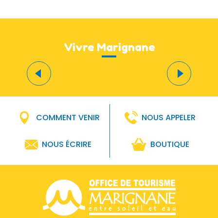
Vivre Marignane
Un
Marignane aéronautique
tr
COMMENT VENIR
NOUS APPELER
NOUS ÉCRIRE
BOUTIQUE