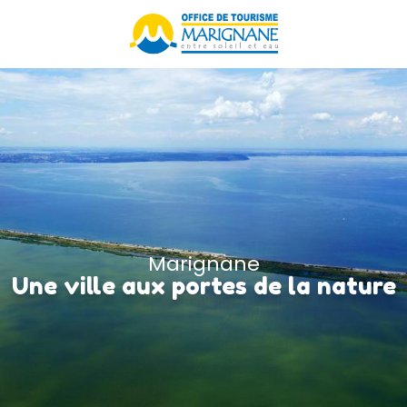
Aller
au
contenu
principal
Marignane
Une ville aux portes de la nature