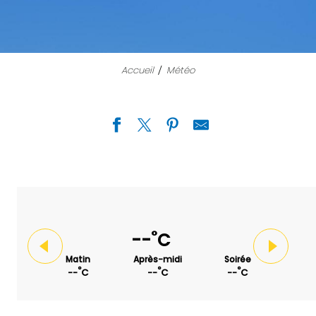
Accueil
Météo
°
--
C
Matin
Après-midi
Soirée
°
°
°
--
C
--
C
--
C