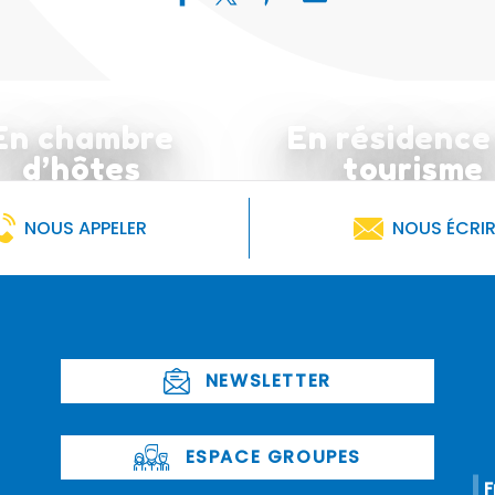
En chambre
En résidence
d’hôtes
tourisme
NOUS APPELER
NOUS ÉCRI
NEWSLETTER
ESPACE GROUPES
F