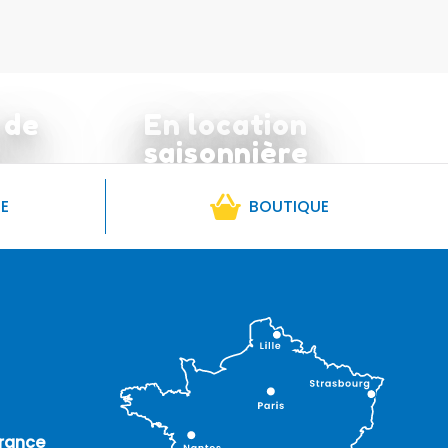
 de
En location
saisonnière
RE
BOUTIQUE
rance