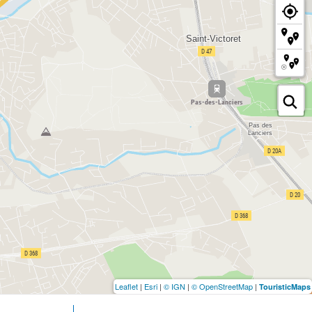
Leaflet
|
Esri
|
© IGN
|
© OpenStreetMap
|
TouristicMaps