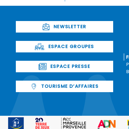
NEWSLETTER
ESPACE GROUPES
F
P
ESPACE PRESSE
B
TOURISME D’AFFAIRES