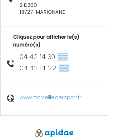
2 D20D
13727
MARIGNANE
Cliquez pour afficher le(s)
numéro(s)
04 42 14 30
▒▒
04 42 14 22
▒▒
www.marseille.aeroport.fr