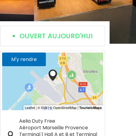
OUVERT AUJOURD'HUI
M'y rendre
Aelia Duty Free
Aéroport Marseille Provence
Terminal 1 Hall A et B et Terminal