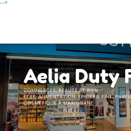
Aller
--°
au
contenu
principal
Aelia Duty 
COMMERCES,
BEAUTÉ ET BIEN
ÊTRE,
ALIMENTATION,
EPICERIE FINE,
PARFU
COSMÉTIQUE
À MARIGNANE