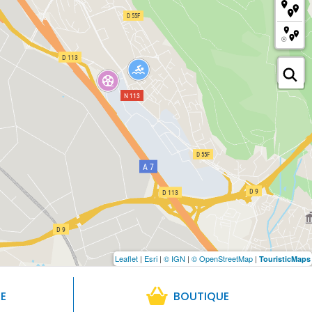
Leaflet
|
Esri
|
© IGN
|
© OpenStreetMap
|
TouristicMaps
RE
BOUTIQUE