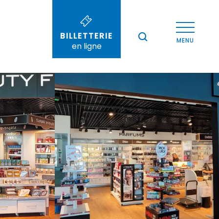
Voir les photos (3)
BILLETTERIE
--°
MENU
en ligne
Recherche