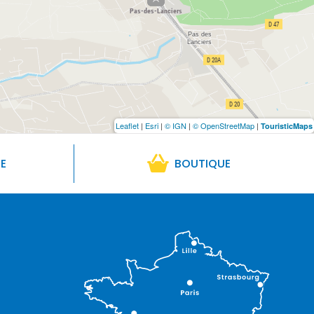
Leaflet
|
Esri
|
© IGN
|
© OpenStreetMap
|
TouristicMaps
RE
BOUTIQUE