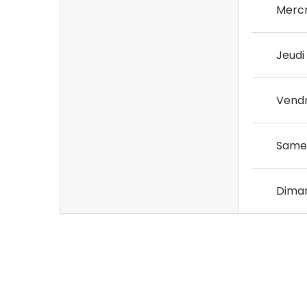
Mercr
Jeudi
Vendr
Same
Dima