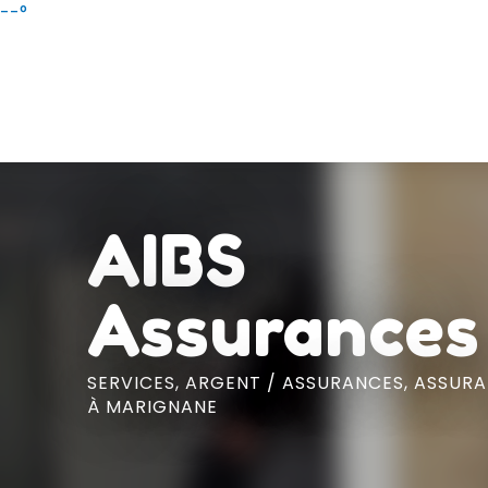
Aller
--°
au
contenu
principal
AIBS
Assurances
SERVICES,
ARGENT / ASSURANCES,
ASSURA
À MARIGNANE