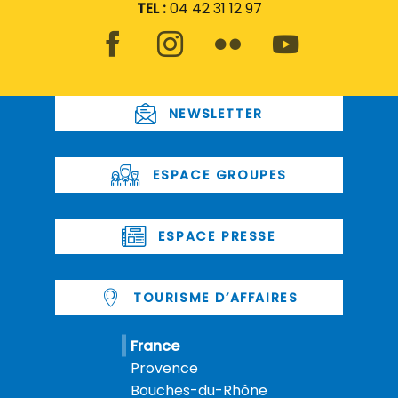
TEL :
04 42 31 12 97
NEWSLETTER
ESPACE GROUPES
ESPACE PRESSE
TOURISME D’AFFAIRES
France
Provence
Bouches-du-Rhône