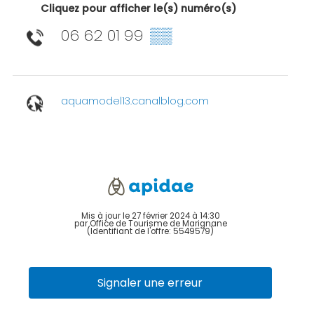
Cliquez pour afficher le(s) numéro(s)
06 62 01 99
▒▒
aquamodel13.canalblog.com
Mis à jour le 27 février 2024 à 14:30
par Office de Tourisme de Marignane
(Identifiant de l'offre:
5549579
)
Signaler une erreur