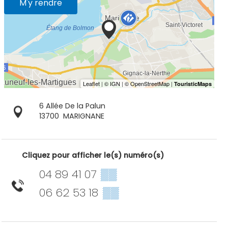
M'y rendre
6 Allée De la Palun
13700
MARIGNANE
Cliquez pour afficher le(s) numéro(s)
04 89 41 07
▒▒
06 62 53 18
▒▒