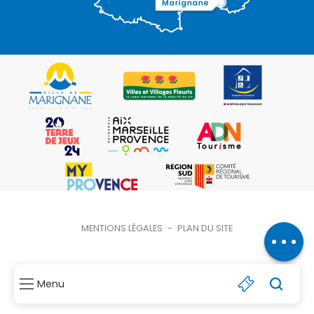
Description
Ouvertures
Contacter
MENTIONS LÉGALES
-
PLAN DU SITE
par email
Menu
Recher