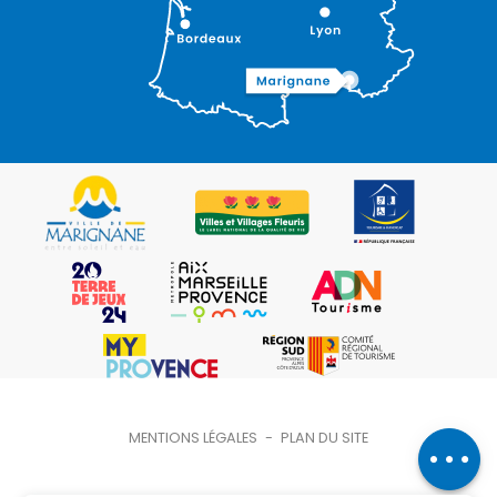
Description
Ouvertures
Contacter
MENTIONS LÉGALES
-
PLAN DU SITE
par email