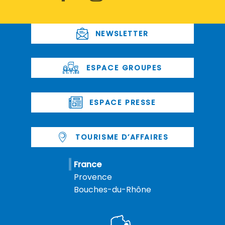
NEWSLETTER
ESPACE GROUPES
ESPACE PRESSE
TOURISME D’AFFAIRES
France
Provence
Bouches-du-Rhône