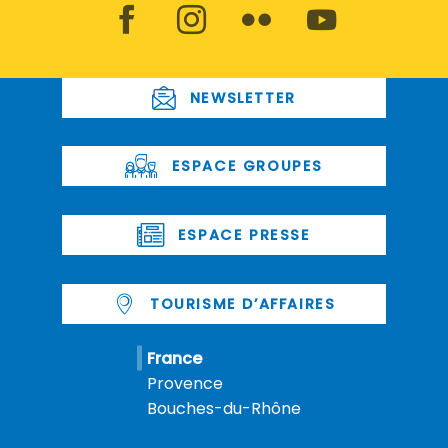
NEWSLETTER
ESPACE GROUPES
ESPACE PRESSE
TOURISME D’AFFAIRES
France
Provence
Bouches-du-Rhône