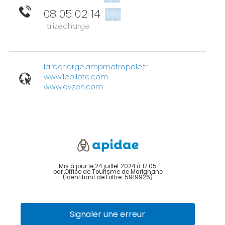
08 05 02 14
▒▒
alizecharge
larecharge.ampmetropole.fr
www.lepilote.com
www.evzen.com
Mis à jour le 24 juillet 2024 à 17:05
par Office de Tourisme de Marignane
(Identifiant de l'offre:
5919926
)
Signaler une erreur