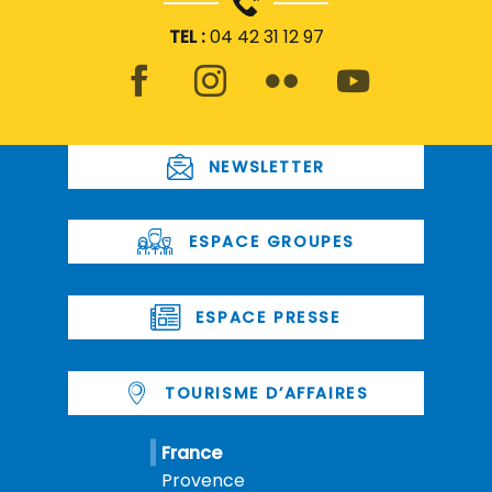
TEL :
04 42 31 12 97
NEWSLETTER
ESPACE GROUPES
ESPACE PRESSE
TOURISME D’AFFAIRES
France
Provence