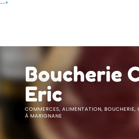
Aller
--°
au
contenu
principal
Boucherie 
Eric
COMMERCES,
ALIMENTATION,
BOUCHERIE,
À MARIGNANE