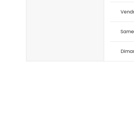
Vendr
Same
Dima