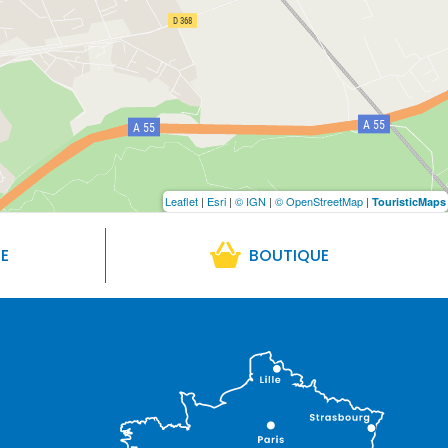
Leaflet
|
Esri
|
© IGN
|
© OpenStreetMap
|
TouristicMaps
RE
BOUTIQUE