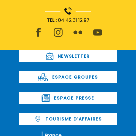
TEL :
04 42 31 12 97
NEWSLETTER
ESPACE GROUPES
ESPACE PRESSE
TOURISME D’AFFAIRES
France