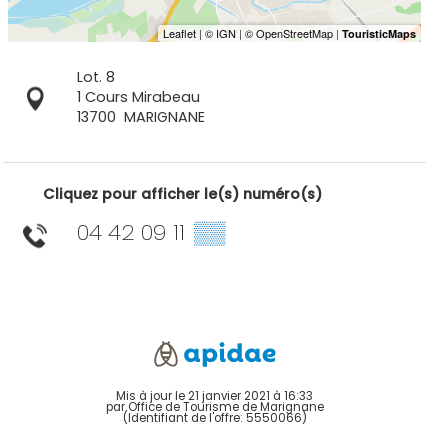
Lot. 8
1 Cours Mirabeau
13700
MARIGNANE
Cliquez pour afficher le(s) numéro(s)
04 42 09 11
▒▒
Mis à jour le 21 janvier 2021 à 16:33
par Office de Tourisme de Marignane
(Identifiant de l'offre:
5550066
)