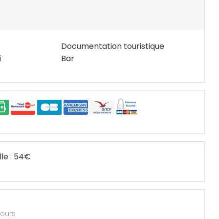
Documentation touristique
i
Bar
le : 54€
jours