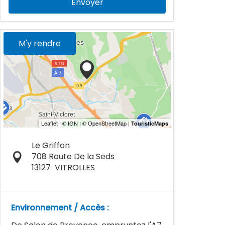
Envoyer
M'y rendre
Le Griffon
708 Route De la Seds
13127
VITROLLES
Environnement / Accès :