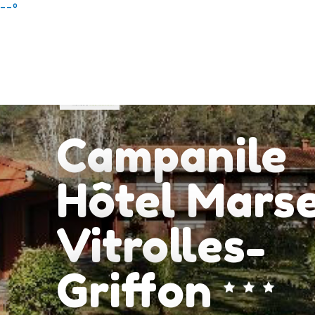
Aller
--°
au
contenu
principal
Campanile
Hôtel Marse
Vitrolles-
Griffon