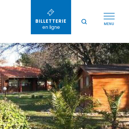
Voir les photos (2)
BILLETTERIE
--°
MENU
en ligne
Recherche