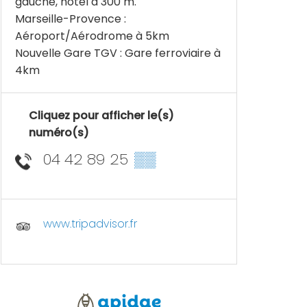
gauche, hôtel à 300 m.
Marseille-Provence :
Aéroport/Aérodrome à 5km
Nouvelle Gare TGV : Gare ferroviaire à
4km
Cliquez pour afficher le(s)
numéro(s)
04 42 89 25
▒▒
www.tripadvisor.fr