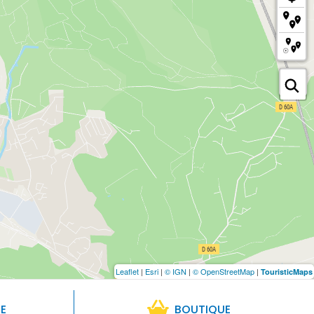
Leaflet
|
Esri
|
© IGN
|
© OpenStreetMap
|
TouristicMaps
RE
BOUTIQUE