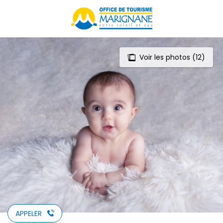
Aller
au
contenu
principal
Voir les photos (12)
APPELER