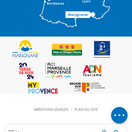
Description
Ouvertures
Contacter
MENTIONS LÉGALES
-
PLAN DU SITE
par email