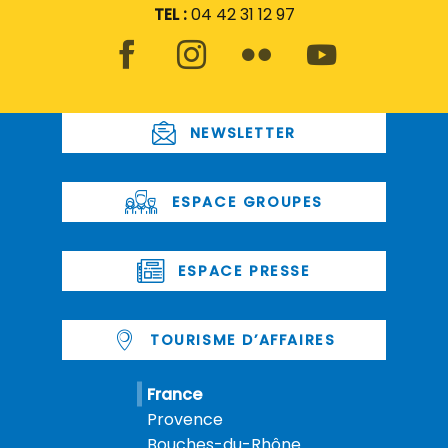
TEL :
04 42 31 12 97
NEWSLETTER
ESPACE GROUPES
ESPACE PRESSE
TOURISME D’AFFAIRES
France
Provence
Bouches-du-Rhône