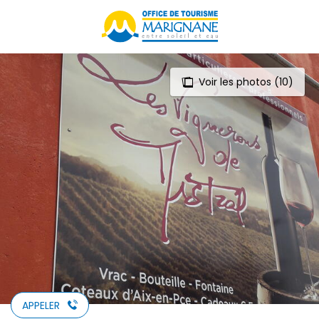
Aller
au
contenu
principal
Voir les photos (10)
APPELER