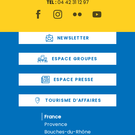
TEL :
04 42 31 12 97
NEWSLETTER
ESPACE GROUPES
ESPACE PRESSE
TOURISME D’AFFAIRES
France
Provence
Bouches-du-Rhône