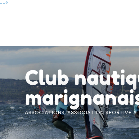
Aller
--°
au
contenu
principal
Club nauti
marignanai
ASSOCIATIONS,
ASSOCIATION SPORTIVE
À