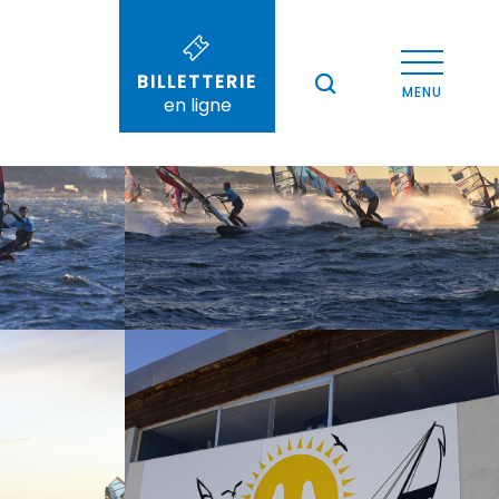
Voir les photos (5)
BILLETTERIE
--°
MENU
en ligne
Recherche