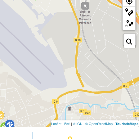
Leaflet
|
Esri
|
© IGN
|
© OpenStreetMap
|
TouristicMaps