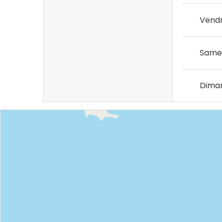
Vendr
Same
Dima