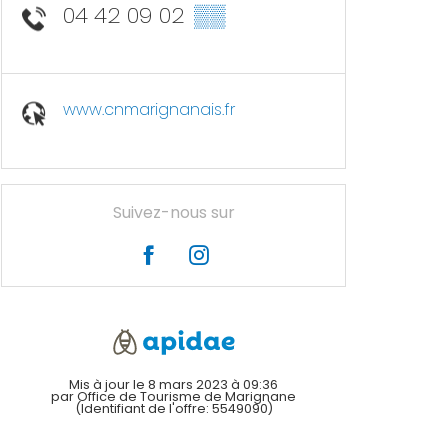
04 42 09 02
▒▒
www.cnmarignanais.fr
Suivez-nous sur
Mis à jour le 8 mars 2023 à 09:36
par Office de Tourisme de Marignane
(Identifiant de l'offre:
5549090
)