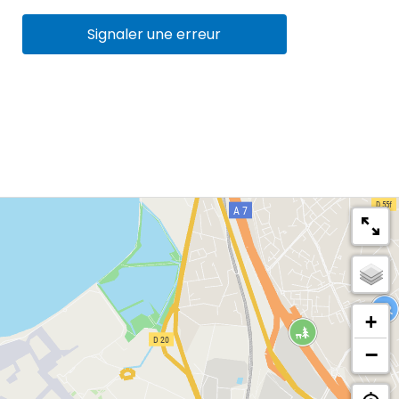
Signaler une erreur
+
−