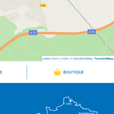
Leaflet
|
Esri
|
© IGN
|
© OpenStreetMap
|
TouristicMaps
RE
BOUTIQUE