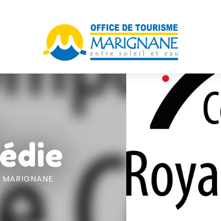
édie
 MARIGNANE