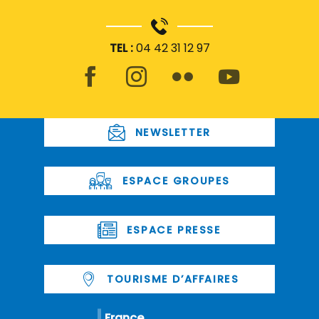
TEL :
04 42 31 12 97
NEWSLETTER
ESPACE GROUPES
ESPACE PRESSE
TOURISME D’AFFAIRES
France