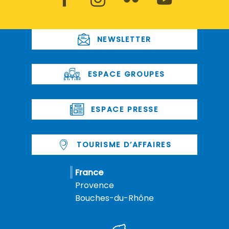
NEWSLETTER
ESPACE GROUPES
ESPACE PRESSE
TOURISME D’AFFAIRES
France
Provence
Bouches-du-Rhône