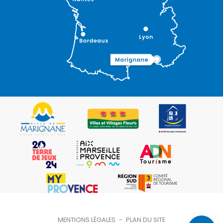
Description
Ouvertures
Contacter
MENTIONS LÉGALES
-
PLAN DU SITE
par email