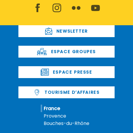
NEWSLETTER
ESPACE GROUPES
ESPACE PRESSE
TOURISME D’AFFAIRES
France
Provence
Bouches-du-Rhône