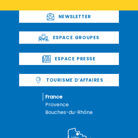
NEWSLETTER
ESPACE GROUPES
ESPACE PRESSE
TOURISME D’AFFAIRES
France
Provence
Bouches-du-Rhône