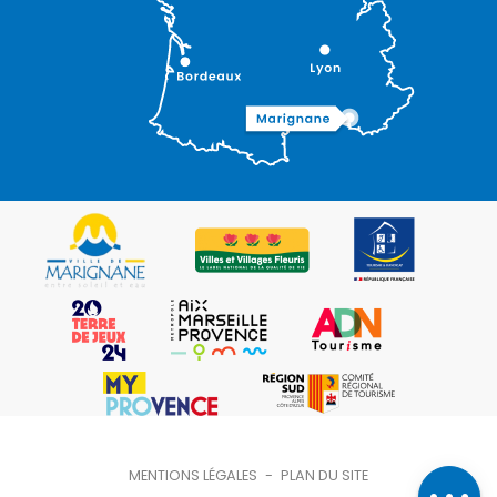
Description
Prestations
Contacter
MENTIONS LÉGALES
-
PLAN DU SITE
par email