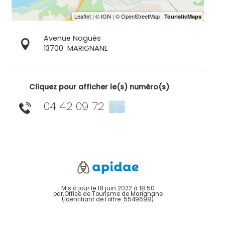
Avenue Noguès
13700
MARIGNANE
Cliquez pour afficher le(s) numéro(s)
04 42 09 72
▒▒
Mis à jour le 18 juin 2022 à 18:50
par Office de Tourisme de Marignane
(Identifiant de l'offre:
5549698
)