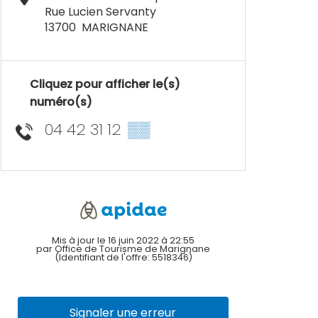
Rue Lucien Servanty
13700
MARIGNANE
Cliquez pour afficher le(s)
numéro(s)
04 42 31 12
▒▒
Mis à jour le 16 juin 2022 à 22:55
par Office de Tourisme de Marignane
(Identifiant de l'offre:
5518346
)
Signaler une erreur