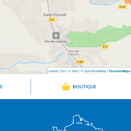
Leaflet
|
Esri
|
© IGN
|
© OpenStreetMap
|
TouristicMaps
RE
BOUTIQUE