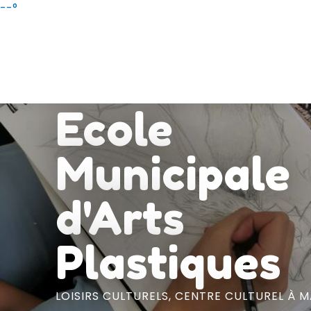
Aller
--°
au
contenu
principal
Ecole
Municipale
d'Arts
Plastiques
LOISIRS CULTURELS,
CENTRE CULTUREL
À M