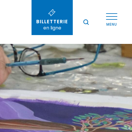
Voir les photos (2)
BILLETTERIE
--°
MENU
en ligne
Recherche