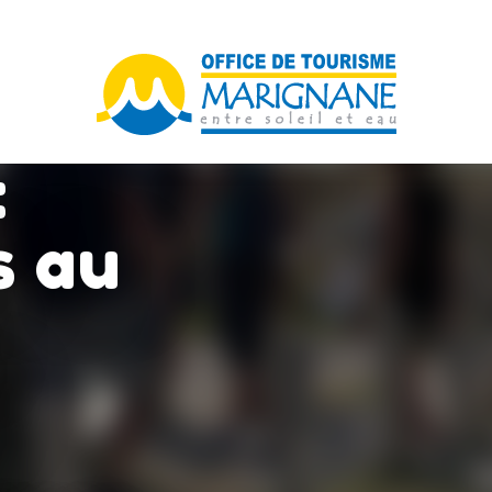
:
 au