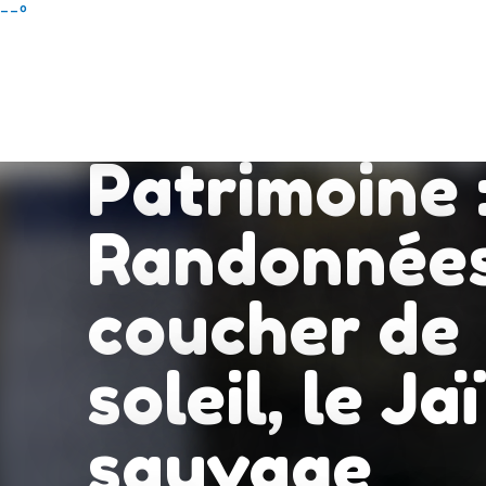
Aller
--°
au
contenu
principal
Escales
Patrimoine 
Randonnées
coucher de
soleil, le Jaï
sauvage