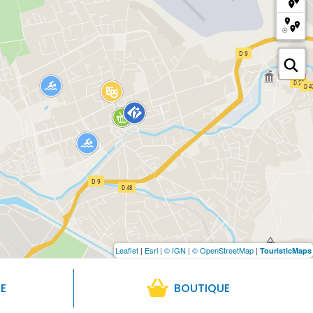
Leaflet
|
Esri
|
© IGN
|
© OpenStreetMap
|
TouristicMaps
RE
BOUTIQUE