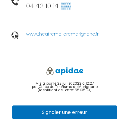
04 42 10 14
▒▒
www.theatremolieremarignane.fr
Mis à jour le 22 juillet 2022 à 12:27
par Office de Tourisme de Marignane
(Identifiant de l'offre:
5519539
)
Signaler une erreur