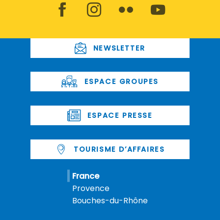
NEWSLETTER
ESPACE GROUPES
ESPACE PRESSE
TOURISME D’AFFAIRES
France
Provence
Bouches-du-Rhône