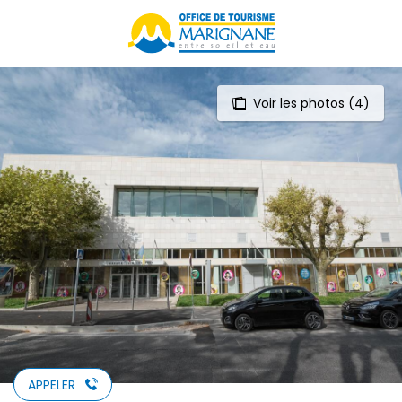
Aller
au
contenu
principal
Voir les photos (4)
APPELER