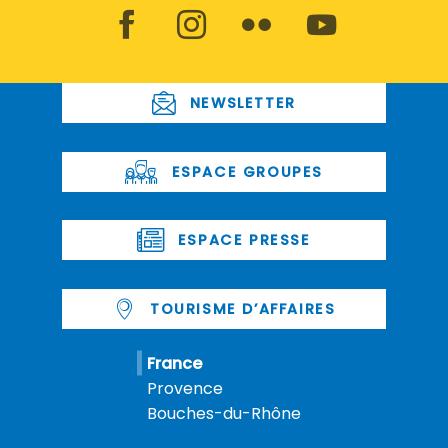
NEWSLETTER
ESPACE GROUPES
ESPACE PRESSE
TOURISME D’AFFAIRES
France
Provence
Bouches-du-Rhône