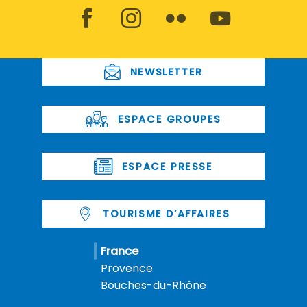
NEWSLETTER
ESPACE GROUPES
ESPACE PRESSE
TOURISME D’AFFAIRES
France
Provence
Bouches-du-Rhône