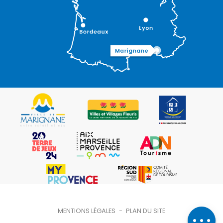
Description
Ouvertures
Contacter
MENTIONS LÉGALES
-
PLAN DU SITE
par email