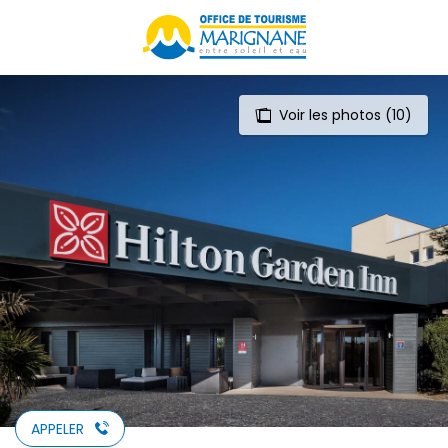
Aller
au
contenu
principal
Voir les photos (10)
APPELER