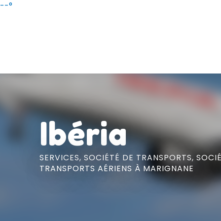
Aller
--°
au
contenu
principal
Ibéria
SERVICES,
SOCIÉTÉ DE TRANSPORTS,
SOCI
TRANSPORTS AÉRIENS
À MARIGNANE