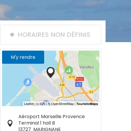
HORAIRES NON DÉFINIS
M'y rendre
Aéroport Marseille Provence
Terminal 1 hall B
13727
MARIGNANE