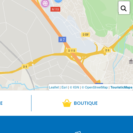
Leaflet
|
Esri
|
© IGN
|
© OpenStreetMap
|
TouristicMaps
RE
BOUTIQUE