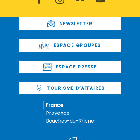
NEWSLETTER
ESPACE GROUPES
ESPACE PRESSE
TOURISME D’AFFAIRES
France
Provence
Bouches-du-Rhône