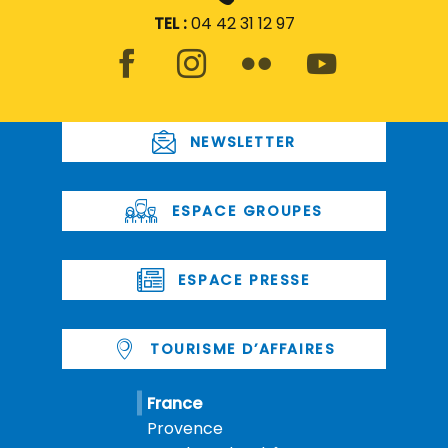
TEL :
04 42 31 12 97
NEWSLETTER
ESPACE GROUPES
ESPACE PRESSE
TOURISME D’AFFAIRES
France
Provence