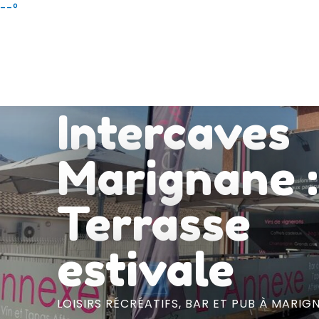
Aller
--°
au
contenu
principal
Intercaves
Marignane :
Terrasse
estivale
LOISIRS RÉCRÉATIFS,
BAR ET PUB
À MARIG