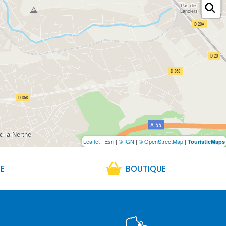
Leaflet
|
Esri
|
© IGN
|
© OpenStreetMap
|
TouristicMaps
RE
BOUTIQUE