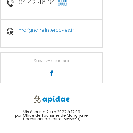
04 42 46 34
▒▒
marignane.intercaves.fr
Suivez-nous sur
Mis à jour le 2 juin 2022 à 12:09
par Office de Tourisme de Marignane
(Identifiant de l'offre:
6155660
)