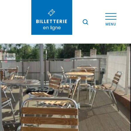
Voir les photos (2)
BILLETTERIE
--°
MENU
en ligne
Recherche