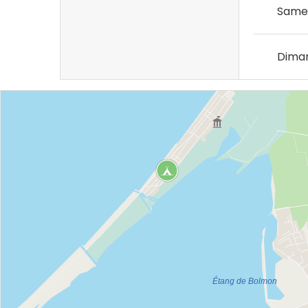
Same
Dima