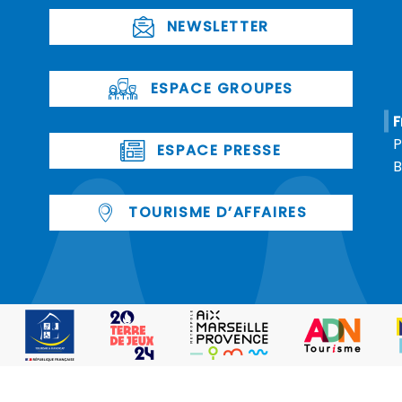
NEWSLETTER
ESPACE GROUPES
F
P
ESPACE PRESSE
B
TOURISME D’AFFAIRES