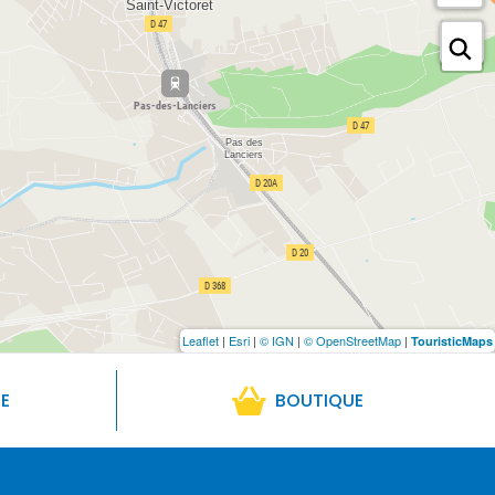
Leaflet
|
Esri
|
© IGN
|
© OpenStreetMap
|
TouristicMaps
RE
BOUTIQUE