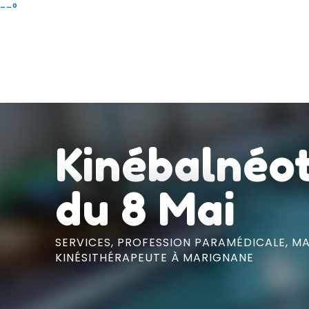
Aller
--°
au
contenu
principal
Kinébalnéo
du 8 Mai
SERVICES,
PROFESSION PARAMÉDICALE,
MA
KINÉSITHÉRAPEUTE
À MARIGNANE