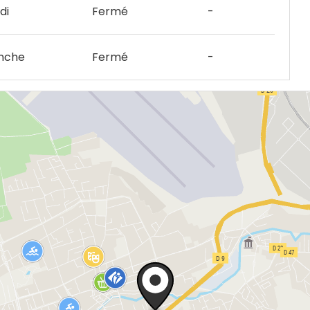
di
Fermé
-
nche
Fermé
-