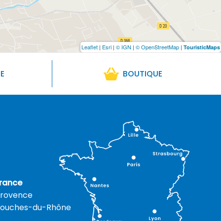
Leaflet
|
Esri
|
© IGN
|
© OpenStreetMap
|
TouristicMaps
RE
BOUTIQUE
rance
rovence
ouches-du-Rhône