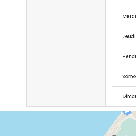
Mercr
Jeudi
Vendr
Same
Dima