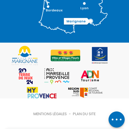
Description
Prestations
Ouvertures
Contacter
MENTIONS LÉGALES
-
PLAN DU SITE
par email