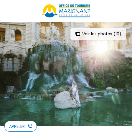
Aller
au
contenu
principal
Voir les photos (10)
APPELER