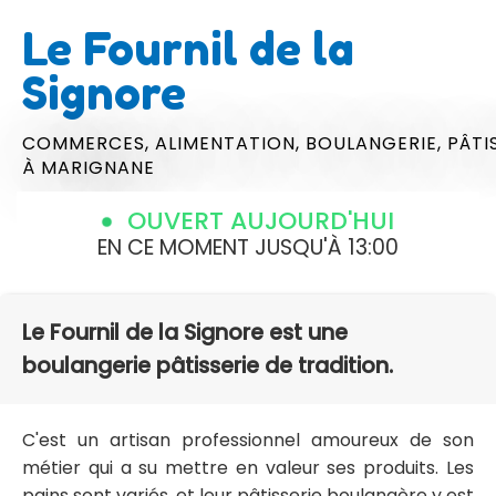
Le Fournil de la
Signore
COMMERCES,
ALIMENTATION,
BOULANGERIE,
PÂTI
À MARIGNANE
OUVERT AUJOURD'HUI
EN CE MOMENT JUSQU'À 13:00
Le Fournil de la Signore est une
boulangerie pâtisserie de tradition.
C'est un artisan professionnel amoureux de son
métier qui a su mettre en valeur ses produits. Les
pains sont variés, et leur pâtisserie boulangère y est