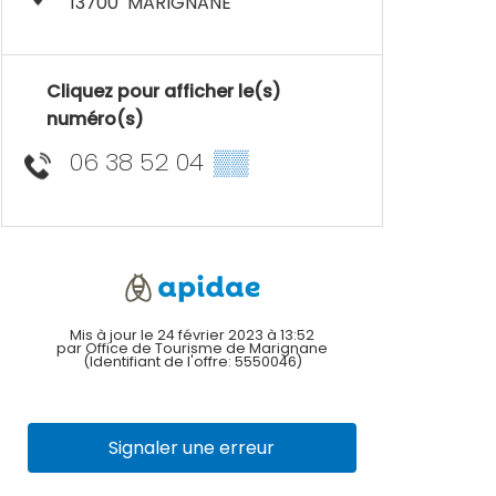
13700
MARIGNANE
Cliquez pour afficher le(s)
numéro(s)
06 38 52 04
▒▒
Mis à jour le 24 février 2023 à 13:52
par Office de Tourisme de Marignane
(Identifiant de l'offre:
5550046
)
Signaler une erreur