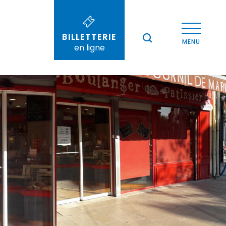
Voir les photos (3)
BILLETTERIE
--°
MENU
en ligne
Recherche