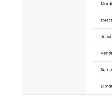
Mardi
Mercr
Jeudi
Vendr
Same
Dima