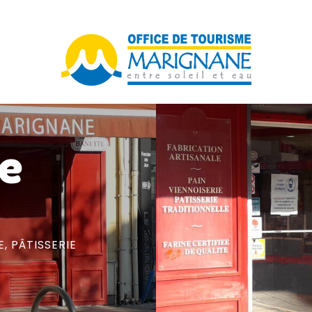
de
E,
PÂTISSERIE