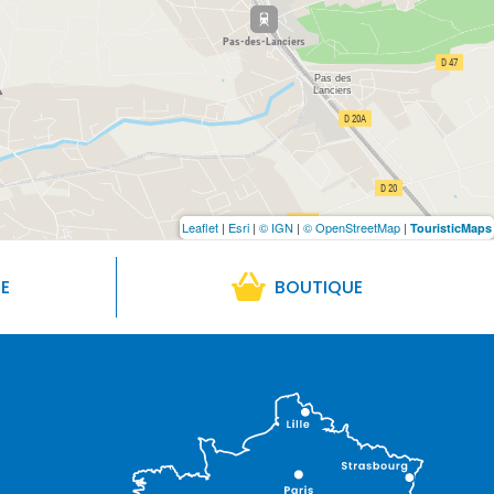
Leaflet
|
Esri
|
© IGN
|
© OpenStreetMap
|
TouristicMaps
RE
BOUTIQUE