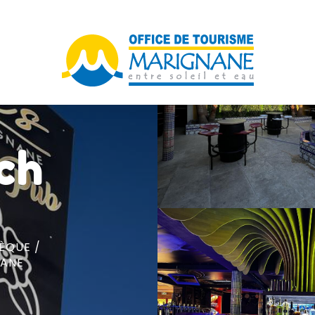
ach
ÈQUE /
NANE