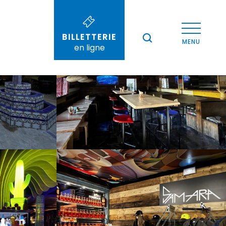
Voir les photos (10)
BILLETTERIE
--°
MENU
en ligne
Recherche