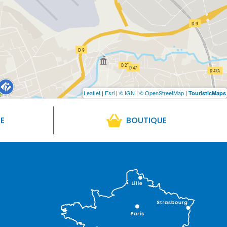
Leaflet
|
Esri
|
© IGN
|
© OpenStreetMap
|
TouristicMaps
RE
BOUTIQUE